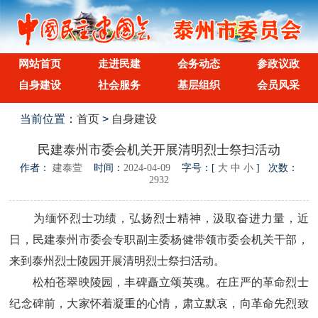
网站首页
走进民建
会务动态
参政议政
自身建设
社会服务
基层组织
会员风采
当前位置：
首页
>
自身建设
民建泰州市委会机关开展清明烈士祭扫活动
作者：
建泰萱
时间：
2024-04-09
字号：[
大
中
小
] 次数：
2932
为缅怀烈士功绩，弘扬烈士精神，汲取奋进力量，近
日，民建泰州市委会专职副主委杨健带领市委会机关干部，
来到泰州烈士陵园开展清明烈士祭扫活动。
松柏苍翠映陵园，丰碑矗立颂英魂。在庄严的革命烈士
纪念碑前，大家怀着凝重的心情，肃立默哀，向革命先烈致